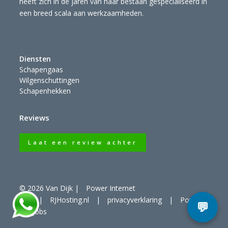
heeft zich in de jaren van haar bestaan gespecialiseerd in
een breed scala aan werkzaamheden.
Diensten
Schapengaas
Wilgenschuttingen
Schapenhekken
Reviews
Laat een review achter
© 2026 Van Dijk
|
Power Internet
B.V.
|
RJHosting.nl
|
privacyverklaring
|
Power
For Jobs