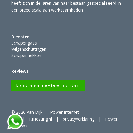
heeft zich in de jaren van haar bestaan gespecialiseerd in
een breed scala aan werkzaamheden.
Diensten
Schapengaas
Wilgenschuttingen
Schapenhekken
Reviews
Laat een review achter
© 2026 Van Dijk
|
Power Internet
B.V.
|
RJHosting.nl
|
privacyverklaring
|
Power
For Jobs